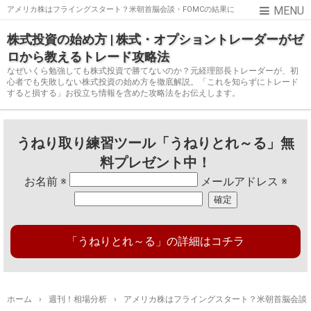
アメリカ株はフライングスタート？米朝首脳会談・FOMCの結果に
注目（2018年6月8日）
株式投資の始め方 | 株式・オプショントレーダーがゼ
ロから教えるトレード攻略法
なぜいくら勉強しても株式投資で勝てないのか？元経理部長トレーダーが、初
心者でも失敗しない株式投資の始め方を徹底解説。「これを知らずにトレード
すると損する」お役立ち情報を含めた攻略法をお伝えします。
うねり取り練習ツール「うねりとれ～る」無
料プレゼント中！
お名前
※
メールアドレス
※
「うねりとれ～る」の詳細はコチラ
ホーム
›
週刊！相場分析
›
アメリカ株はフライングスタート？米朝首脳会談・F