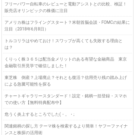
フリーパワー自転車のレビューと電動アシストとの比較、検証！
販売店オリンピックの株価に注目
アメリカ株はフライングスタート？米朝首脳会談・FOMCの結果に
注目（2018年6月8日）
トルコリラはやめておけ！スワップが高くても失敗する理由と
は？
くりっく株３６５は配当金メリットのある有望な金融商品 東京
金融取引所見学で確信しました！
東芝株 倒産？上場廃止？それとも復活？信用売り残の踏み上げ
による急騰可能性を探る
チャートギャラリースタンダード！設定・銘柄一括登録・スマホ
での使い方【無料特典配布中】
危うく炎上するところでした(・。・;
関連銘柄の探し方 テーマ株を検索するより簡単！ヤフーファイナ
ンスと株探の活用術