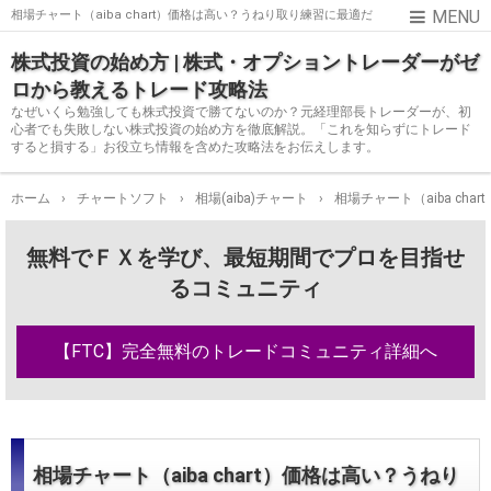
相場チャート（aiba chart）価格は高い？うねり取り練習に最適だ
けど機能過剰かも
株式投資の始め方 | 株式・オプショントレーダーがゼ
ロから教えるトレード攻略法
なぜいくら勉強しても株式投資で勝てないのか？元経理部長トレーダーが、初
心者でも失敗しない株式投資の始め方を徹底解説。「これを知らずにトレード
すると損する」お役立ち情報を含めた攻略法をお伝えします。
ホーム
›
チャートソフト
›
相場(aiba)チャート
›
相場チャート（aiba c
無料でＦＸを学び、最短期間でプロを目指せ
るコミュニティ
【FTC】完全無料のトレードコミュニティ詳細へ
相場チャート（aiba chart）価格は高い？うねり