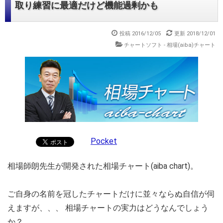
取り練習に最適だけど機能過剰かも
投稿 2016/12/05
更新 2018/12/01
チャートソフト - 相場(aiba)チャート
Pocket
相場師朗先生が開発された相場チャート(aiba chart)。
ご自身の名前を冠したチャートだけに並々ならぬ自信が伺
えますが
、、、
相場チャートの実力はどうなんでしょう
か？