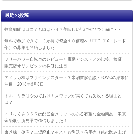
最近の投稿
投資顧問は口コミも嘘ばかり？美味しい話に飛びつく前に・・
無料で参加できて、３か月で資金１０倍増へ！FTC（FXトレード
部）の募集を開始しました
フリーパワー自転車のレビューと電動アシストとの比較、検証！
販売店オリンピックの株価に注目
アメリカ株はフライングスタート？米朝首脳会談・FOMCの結果に
注目（2018年6月8日）
トルコリラはやめておけ！スワップが高くても失敗する理由と
は？
くりっく株３６５は配当金メリットのある有望な金融商品 東京
金融取引所見学で確信しました！
東芝株 倒産？上場廃止？それとも復活？信用売り残の踏み上げ