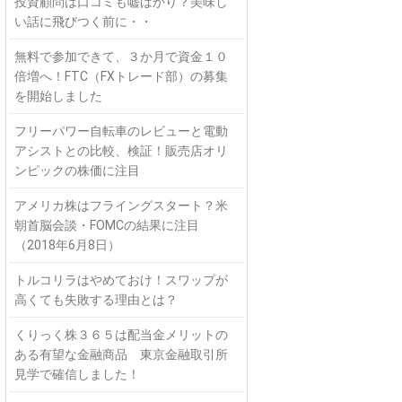
投資顧問は口コミも嘘ばかり？美味し
い話に飛びつく前に・・
無料で参加できて、３か月で資金１０
倍増へ！FTC（FXトレード部）の募集
を開始しました
フリーパワー自転車のレビューと電動
アシストとの比較、検証！販売店オリ
ンピックの株価に注目
アメリカ株はフライングスタート？米
朝首脳会談・FOMCの結果に注目
（2018年6月8日）
トルコリラはやめておけ！スワップが
高くても失敗する理由とは？
くりっく株３６５は配当金メリットの
ある有望な金融商品 東京金融取引所
見学で確信しました！