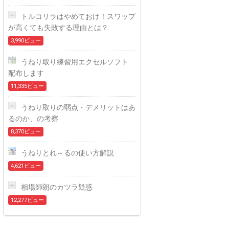
トルコリラはやめておけ！スワップ
が高くても失敗する理由とは？
3,990ビュー
うねり取り練習用エクセルソフト
配布します
11,335ビュー
うねり取りの弱点・デメリットはあ
るのか、の考察
8,370ビュー
うねりとれ～るの使い方解説
4,621ビュー
相場師朗のカツラ疑惑
12,277ビュー