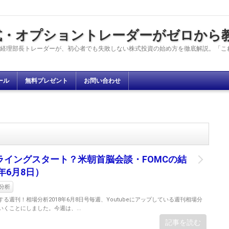
株式・オプショントレーダーがゼロか
経理部長トレーダーが、初心者でも失敗しない株式投資の始め方を徹底解説。「こ
ール
無料プレゼント
お問い合わせ
ライングスタート？米朝首脳会談・FOMCの結
年6月8日）
分析
る週刊！相場分析2018年6月8日号毎週、Youtubeにアップしている週刊相場分
くことにしました。今週は、...
記事を読む